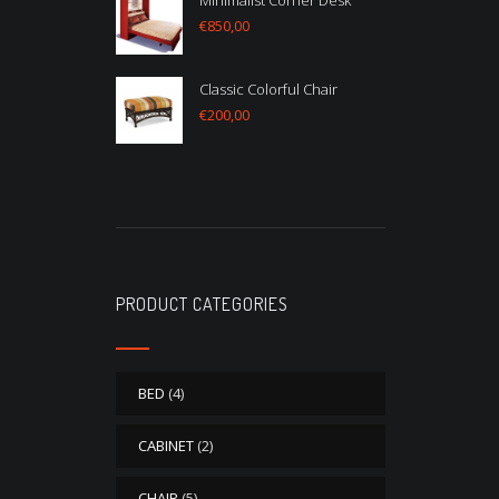
Minimalist Corner Desk
€
850,00
Classic Colorful Chair
€
200,00
PRODUCT CATEGORIES
BED
(4)
CABINET
(2)
CHAIR
(5)