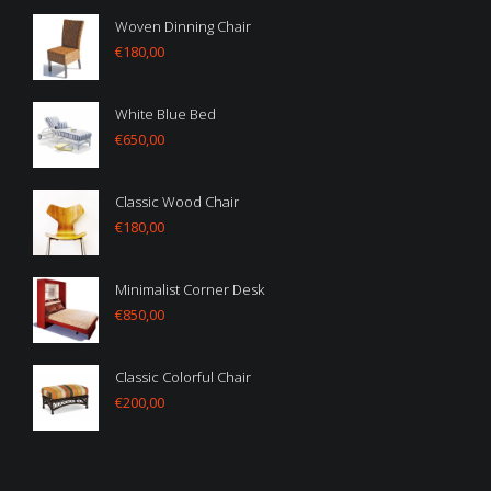
Woven Dinning Chair
€
180,00
White Blue Bed
€
650,00
Classic Wood Chair
€
180,00
Minimalist Corner Desk
€
850,00
Classic Colorful Chair
€
200,00