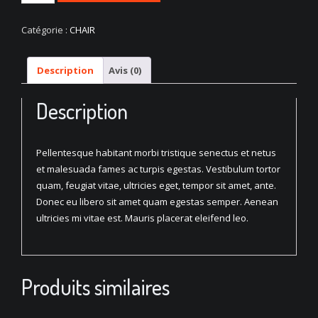
de
Artistic
Catégorie :
CHAIR
Wood
Hanger
Description
Avis (0)
Description
Pellentesque habitant morbi tristique senectus et netus
et malesuada fames ac turpis egestas. Vestibulum tortor
quam, feugiat vitae, ultricies eget, tempor sit amet, ante.
Donec eu libero sit amet quam egestas semper. Aenean
ultricies mi vitae est. Mauris placerat eleifend leo.
Produits similaires