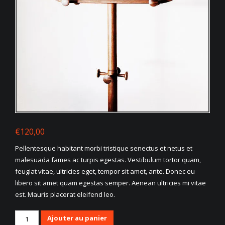
€
120,00
Pellentesque habitant morbi tristique senectus et netus et
malesuada fames ac turpis egestas. Vestibulum tortor quam,
feugiat vitae, ultricies eget, tempor sit amet, ante. Donec eu
libero sit amet quam egestas semper. Aenean ultricies mi vitae
est. Mauris placerat eleifend leo.
quantité
Ajouter au panier